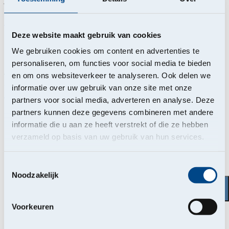
solvabiliteit en maatschappelijk engagement.
Lees meer
Page
Deze website maakt gebruik van cookies
Ons engagement
We gebruiken cookies om content en advertenties te
personaliseren, om functies voor social media te bieden
Als coöperatieve verzekeraar kijken we anders naar de
en om ons websiteverkeer te analyseren. Ook delen we
zaken.
informatie over uw gebruik van onze site met onze
Lees meer
partners voor social media, adverteren en analyse. Deze
partners kunnen deze gegevens combineren met andere
Paginering
informatie die u aan ze heeft verstrekt of die ze hebben
verzameld op basis van uw gebruik van hun services.
Eerste pagina
‹‹
Vorige pagina
‹
Pagina
1
Toestemmingsselectie
Pagina
2
Noodzakelijk
Pagina
3
Pagina
4
Pagina
5
Voorkeuren
Pagina
6
Volgende pagina
›