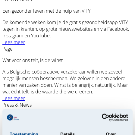
Een gezonder leven met de hulp van VITY
De komende weken kom je de gratis gezondheidsapp VITY
tegen in kranten, op grote nieuwswebsites en via Facebook,
Instagram en YouTube.
Lees meer
Page
Wat voor ons telt, is de winst
Als Belgische coöperatieve verzekeraar willen we zoveel
mogelijk mensen beschermen. We geloven in een andere
manier van zaken doen. Winst is belangrijk, natuurlijk. Maar
wat écht telt, is de waarde die we creëren.
Lees meer
Press & News
Jaarresultaten P&V Groep over 2024
PERSBERICHT - Brussel, 5 juni 2025P&V Groep toont in
jaarresultaten 2024 opnieuw standvastige groei, sterke
Toestemming
Details
Over