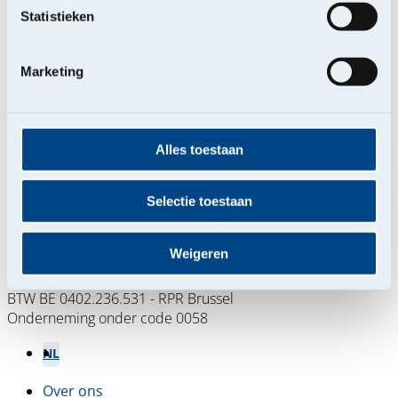
Statistieken
Laatste pagina
››
Marketing
Alles toestaan
Selectie toestaan
Belgische coöperatieve verzekeraar
Weigeren
Koningsstraat 151
1210 Brussel
BTW BE 0402.236.531 - RPR Brussel
Onderneming onder code 0058
NL
FR
Over ons