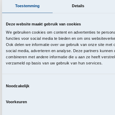
Toestemming
Details
De studienamiddag werd besloten met een brainstorming
over de toekomst van coöperaties. Panelleden waren
Olivier De Cock
(Starterslabo),
Virginie Dewulf
(OCA –
Deze website maakt gebruik van cookies
Odoo Community Association),
Philippe Hébert
(Hellow),
We gebruiken cookies om content en advertenties te persona
Flora Kocovski
(W.Alter),
Bram Leroux
(Wooncoop) en
functies voor social media te bieden en om ons websiteverke
Isabelle Philippe
(SFPIM), gemodereerd door
Hakima
Ook delen we informatie over uw gebruik van onze site met 
Darhmouch
.
social media, adverteren en analyse. Deze partners kunnen
De adviezen die uit dit debat naar voor kwamen, gingen ook
combineren met andere informatie die u aan ze heeft verstre
hier vooral over samenwerking:
verzameld op basis van uw gebruik van hun services.
Sluit allianties met andere coöperaties en partners die
kunnen helpen om je ambities te realiseren. Denk in
Toestemmingsselectie
ecosystemen: werk samen met andere coöperaties in
Noodzakelijk
je waardeketen en bekijk ook mogelijke
samenwerkingen over de ecosystemen heen.
Overweeg ook samenwerkingen op het gebied van
Voorkeuren
financiering. Coöperaties kunnen samen projecten
indienen om toegang te krijgen tot grotere