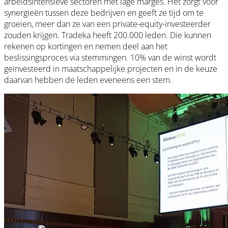
arbeidsintensieve sectoren met lage marges. Het zorgt voor
synergieën tussen deze bedrijven en geeft ze tijd om te
groeien, meer dan ze van een private-equity-investeerder
zouden krijgen. Tradeka heeft 200.000 leden. Die kunnen
rekenen op kortingen en nemen deel aan het
beslissingsproces via stemmingen. 10% van de winst wordt
geïnvesteerd in maatschappelijke projecten en in de keuze
daarvan hebben de leden eveneens een stem.