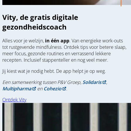
Vity, de gratis digitale
gezondheidscoach
Alles voor je welzijn,
in één app
. Van energieke work-outs
tot rustgevende mindfulness. Ontdek tips voor betere slaap,
meer focus, gezonde routines en verrassend lekkere
recepten. Inclusief stappenteller en nog veel meer.
Jij kiest wat je nodig hebt. De app helpt je op weg.
Een samenwerking tussen P&V Groep,
Solidaris
,
Multipharma
en
Cohezio
.
Ontdek Vity
(opens
in
a
new
window)