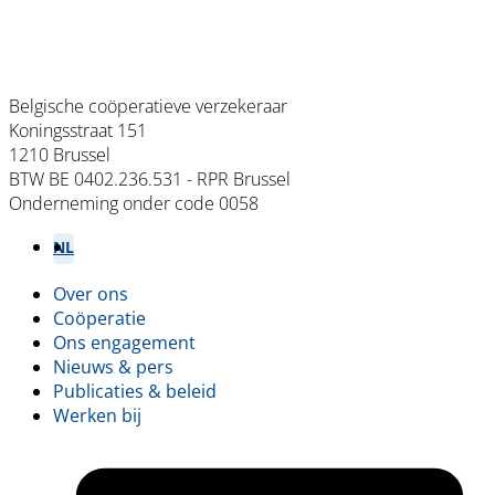
Belgische coöperatieve verzekeraar
Koningsstraat 151
1210 Brussel
BTW BE 0402.236.531 - RPR Brussel
Onderneming onder code 0058
NL
FR
Over ons
Footer
Coöperatie
Ons engagement
menu
Nieuws & pers
Publicaties & beleid
Werken bij
L
(