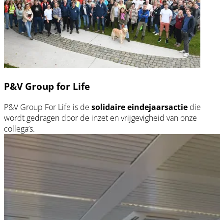
P&V Group for Life
P&V Group For Life is de
solidaire eindejaarsactie
die
wordt gedragen door de inzet en vrijgevigheid van onze
collega’s.