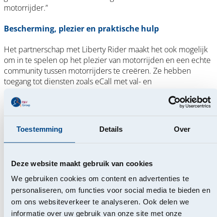
motorrijder.”
Bescherming, plezier en praktische hulp
Het partnerschap met Liberty Rider maakt het ook mogelijk
om in te spelen op het plezier van motorrijden en een echte
community tussen motorrijders te creëren. Ze hebben
toegang tot diensten zoals eCall met val- en
ongevallendetectie, automatische verwittiging van de
hulpdiensten, GPS met waarschuwing bij het naderen van
potentieel gevaarlijke plaatsen en de mogelijkheid om hulp
in te roepen met geolocatie. Daarnaast kan de app sms’jes
Toestemming
Details
Over
uitsturen met realtime tracking van de motorrijder. De app
biedt ook toegang tot roadbooks voor motorritten en laat toe
om het onderhoud van de motor bij te houden.
Deze website maakt gebruik van cookies
“Al 5 jaar werken we tot onze grote tevredenheid samen met
We gebruiken cookies om content en advertenties te
P&V Groep om motorrijden veiliger te maken”, zegt
personaliseren, om functies voor social media te bieden en
Emmanuel Petit
, CEO van Liberty Rider. “Meer dan 8
om ons websiteverkeer te analyseren. Ook delen we
miljoen beveiligde kilometers is nog maar het begin. We
informatie over uw gebruik van onze site met onze