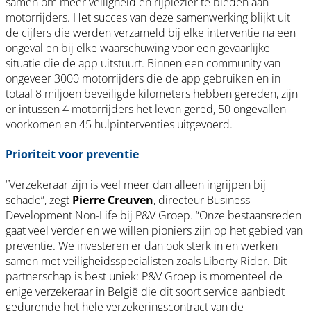
samen om meer veiligheid en rijplezier te bieden aan
motorrijders. Het succes van deze samenwerking blijkt uit
de cijfers die werden verzameld bij elke interventie na een
ongeval en bij elke waarschuwing voor een gevaarlijke
situatie die de app uitstuurt. Binnen een community van
ongeveer 3000 motorrijders die de app gebruiken en in
totaal 8 miljoen beveiligde kilometers hebben gereden, zijn
er intussen 4 motorrijders het leven gered, 50 ongevallen
voorkomen en 45 hulpinterventies uitgevoerd.
Prioriteit voor preventie
“Verzekeraar zijn is veel meer dan alleen ingrijpen bij
schade”, zegt
Pierre Creuven
, directeur Business
Development Non-Life bij P&V Groep. “Onze bestaansreden
gaat veel verder en we willen pioniers zijn op het gebied van
preventie. We investeren er dan ook sterk in en werken
samen met veiligheidsspecialisten zoals Liberty Rider. Dit
partnerschap is best uniek: P&V Groep is momenteel de
enige verzekeraar in België die dit soort service aanbiedt
gedurende het hele verzekeringscontract van de