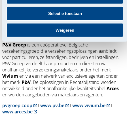
Corporate Communication Manager
02/250 91 03
sarah.de.wulf@pvgroup.be
Selectie toestaan
Weigeren
Over P&V Groep
P&V Groep
is een coöperatieve, Belgische
verzekeringsgroep die verzekeringsoplossingen aanbiedt
voor particulieren, zelfstandigen, bedrijven en instellingen.
P&V Groep verdeelt haar producten en diensten via
onafhankelijke verzekeringsmakelaars onder het merk
Vivium
en via een netwerk van exclusieve agenten onder
het merk
P&V
. De oplossingen in Rechtsbijstand worden
ontwikkeld onder het onafhankelijke kwaliteitslabel
Arces
en worden aangeboden via makelaars en agenten.
pvgroep.coop
I
www.pv.be
I
www.vivium.be
I
www.arces.be