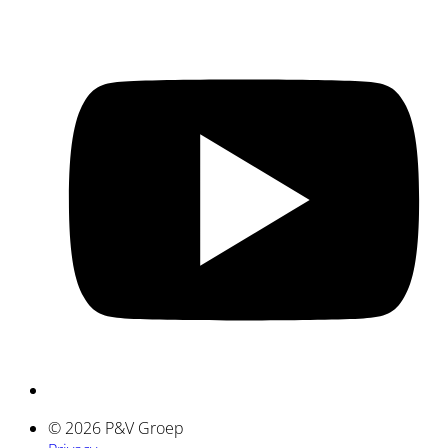
(
i
a
© 2026 P&V Groep