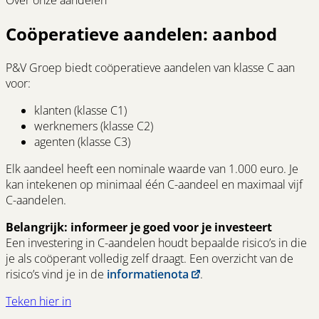
Over onze aandelen
Coöperatieve aandelen: aanbod
P&V Groep biedt coöperatieve aandelen van klasse C aan
voor:
klanten (klasse C1)
werknemers (klasse C2)
agenten (klasse C3)
Elk aandeel heeft een nominale waarde van 1.000 euro. Je
kan intekenen op minimaal één C-aandeel en maximaal vijf
C-aandelen.
Belangrijk: informeer je goed voor je investeert
Een investering in C-aandelen houdt bepaalde risico’s in die
je als coöperant volledig zelf draagt. Een overzicht van de
risico’s vind je in de
informatienota
.
Teken hier in
(opens
in