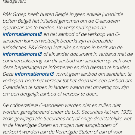
raadgever).
P&V Groep heeft buiten België in geen enkele jurisdictie
buiten België het initiatief genomen om de C-aandelen
openbaar aan te bieden. De verspreiding van de
informatienota
en het aanbod of de verkoop van C-
aandelen kunnen wettelijk beperkt zijn in bepaalde
jurisdicties. P&V Groep legt elke persoon in bezit van de
informatienota
of elk ander document in verband met de
commercialisering van dit aanbod van aandelen op zich over
deze beperkingen te informeren en zich hieraan te houden.
Deze
informatienota
vormt geen aanbod om aandelen te
verkopen, noch het verzoek tot het doen van een aanbod om
C-aandelen te kopen in landen waarin het onwettig zou zijn
om een dergelijk aanbod of verzoek te doen.
De coöperatieve C-aandelen werden niet en zullen niet
worden geregistreerd onder de U.S. Securities Act van 1933,
zoals gewijzigd (de Securities Act) of enige deelstatelijke wet
in de Verenigde Staten en mogen niet aangeboden of
verkocht worden aan de Verenigde Staten of aan of voor