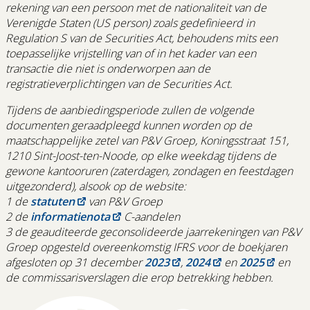
rekening van een persoon met de nationaliteit van de
Verenigde Staten (US person) zoals gedefinieerd in
Regulation S van de Securities Act, behoudens mits een
toepasselijke vrijstelling van of in het kader van een
transactie die niet is onderworpen aan de
registratieverplichtingen van de Securities Act.
Tijdens de aanbiedingsperiode zullen de volgende
documenten geraadpleegd kunnen worden op de
maatschappelijke zetel van P&V Groep, Koningsstraat 151,
1210 Sint-Joost-ten-Noode, op elke weekdag tijdens de
gewone kantooruren (zaterdagen, zondagen en feestdagen
uitgezonderd), alsook op de website:
1 de
statuten
van P&V Groep
2 de
informatienota
C-aandelen
3 de geauditeerde geconsolideerde jaarrekeningen van P&V
Groep opgesteld overeenkomstig IFRS voor de boekjaren
afgesloten op 31 december
2023
,
2024
en
2025
en
de commissarisverslagen die erop betrekking hebben.