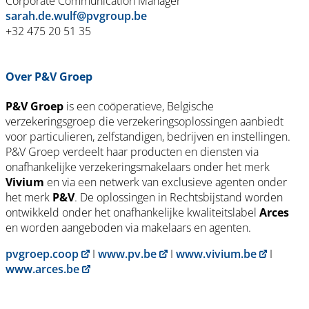
Corporate Communication Manager
sarah.de.wulf@pvgroup.be
+32 475 20 51 35
Over P&V Groep
P&V Groep
is een coöperatieve, Belgische
verzekeringsgroep die verzekeringsoplossingen aanbiedt
voor particulieren, zelfstandigen, bedrijven en instellingen.
P&V Groep verdeelt haar producten en diensten via
onafhankelijke verzekeringsmakelaars onder het merk
Vivium
en via een netwerk van exclusieve agenten onder
het merk
P&V
. De oplossingen in Rechtsbijstand worden
ontwikkeld onder het onafhankelijke kwaliteitslabel
Arces
en worden aangeboden via makelaars en agenten.
pvgroep.coop
I
www.pv.be
I
www.vivium.be
I
www.arces.be