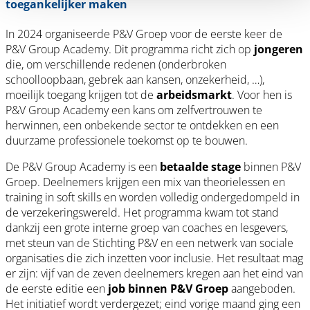
toegankelijker maken
In 2024 organiseerde P&V Groep voor de eerste keer de
P&V Group Academy. Dit programma richt zich op
jongeren
die, om verschillende redenen (onderbroken
schoolloopbaan, gebrek aan kansen, onzekerheid, …),
moeilijk toegang krijgen tot de
arbeidsmarkt
. Voor hen is
P&V Group Academy een kans om zelfvertrouwen te
herwinnen, een onbekende sector te ontdekken en een
duurzame professionele toekomst op te bouwen.
De P&V Group Academy is een
betaalde stage
binnen P&V
Groep. Deelnemers krijgen een mix van theorielessen en
training in soft skills en worden volledig ondergedompeld in
de verzekeringswereld. Het programma kwam tot stand
dankzij een grote interne groep van coaches en lesgevers,
met steun van de Stichting P&V en een netwerk van sociale
organisaties die zich inzetten voor inclusie. Het resultaat mag
er zijn: vijf van de zeven deelnemers kregen aan het eind van
de eerste editie een
job binnen P&V Groep
aangeboden.
Het initiatief wordt verdergezet; eind vorige maand ging een