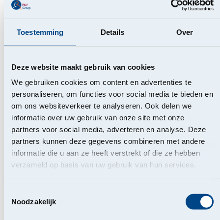
Dit product wordt verkocht onder het merk
Vivium
.
Voor meer informatie over Vivium Selection
, zie
Vivium
Toestemming
Details
Over
Selection - Vivium
Raadpleeg steeds de infofiche, voorwaarden en het
beheersreglement voor het afsluiten van een overeenkomst.
Deze website maakt gebruik van cookies
We gebruiken cookies om content en advertenties te
personaliseren, om functies voor social media te bieden en
Vity: preventie via een alomvattende gezondheids-
app
om ons websiteverkeer te analyseren. Ook delen we
informatie over uw gebruik van onze site met onze
Op 16 juni 2025 lanceerde
P&V Groep
samen met
Cohezio
,
partners voor social media, adverteren en analyse. Deze
Multipharma
en
Solidaris
de gratis gezondheidsapp Vity.
partners kunnen deze gegevens combineren met andere
Voor het eerst bundelen een externe dienst voor preventie
informatie die u aan ze heeft verstrekt of die ze hebben
op het werk, een apotheekgroep, een ziekenfonds en een
verzameld op basis van uw gebruik van hun services.
verzekeraar de krachten. Ze geven hiermee een duidelijk
signaal dat investeringen in preventie belangrijk en nodig
Toestemmingsselectie
zijn.
Noodzakelijk
VITY is gratis en wil met bewezen adviezen een gezonder