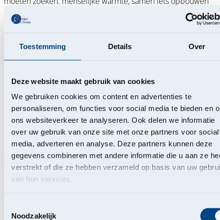
moeten zoeken: menselijke warmte, samen iets opbouwen
voor de lange termijn, luisteren om te begrijpen, lachen,
samenzijn en dingen doen voor elkaar ... Gewoon elkaar
graag zien!
Toestemming
Details
Over
Geniet van Brussel. Geniet van elkaar.
Happy Valentine! ❤️
Deze website maakt gebruik van cookies
We gebruiken cookies om content en advertenties te
personaliseren, om functies voor social media te bieden en 
ons websiteverkeer te analyseren. Ook delen we informatie
over uw gebruik van onze site met onze partners voor social
media, adverteren en analyse. Deze partners kunnen deze
gegevens combineren met andere informatie die u aan ze he
verstrekt of die ze hebben verzameld op basis van uw gebru
van hun services.
Belgische coöperatieve verzekeraar
Koningsstraat 151
Toestemmingsselectie
Noodzakelijk
1210 Brussel