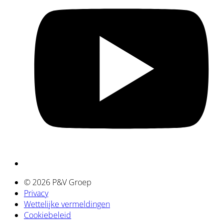
a
© 2026 P&V Groep
Privacy
Wettelijke vermeldingen
Cookiebeleid