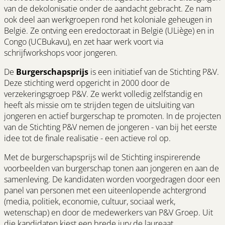
van de dekolonisatie onder de aandacht gebracht. Ze nam
ook deel aan werkgroepen rond het koloniale geheugen in
België. Ze ontving een eredoctoraat in België (ULiège) en in
Congo (UCBukavu), en zet haar werk voort via
schrijfworkshops voor jongeren.
De
Burgerschapsprijs
is een initiatief van de Stichting P&V.
Deze stichting werd opgericht in 2000 door de
verzekeringsgroep P&V. Ze werkt volledig zelfstandig en
heeft als missie om te strijden tegen de uitsluiting van
jongeren en actief burgerschap te promoten. In de projecten
van de Stichting P&V nemen de jongeren - van bij het eerste
idee tot de finale realisatie - een actieve rol op.
Met de burgerschapsprijs wil de Stichting inspirerende
voorbeelden van burgerschap tonen aan jongeren en aan de
samenleving. De kandidaten worden voorgedragen door een
panel van personen met een uiteenlopende achtergrond
(media, politiek, economie, cultuur, sociaal werk,
wetenschap) en door de medewerkers van P&V Groep. Uit
die kandidaten kiest een brede jury de laureaat.