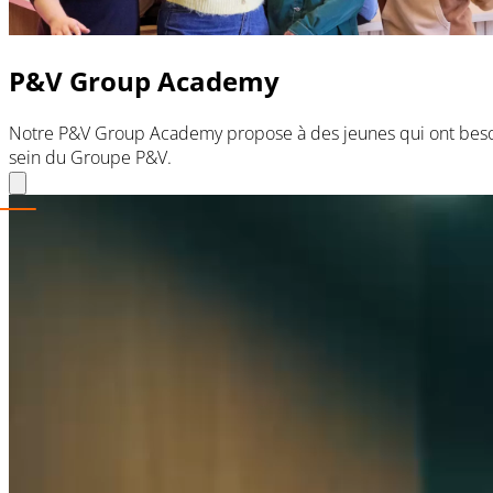
P&V Group Academy
Notre P&V Group Academy propose à des jeunes qui ont bes
sein du Groupe P&V.