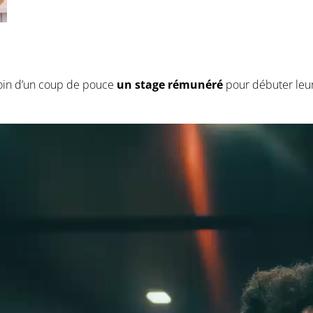
oin d’un coup de pouce
un stage rémunéré
pour débuter leur