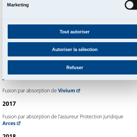
Marketing
2011
Hilde Vernaillen
succède à Jacques Forest en tant que CEO
Tout autoriser
du Groupe P&V
2015
Autoriser la sélection
La Fondation P&V organise pour la première fois le
projet
de bénévolat BOOST
Refuser
2016
Fusion par absorption de
Vivium
2017
Fusion par absorption de l’assureur Protection Juridique
Arces
2018