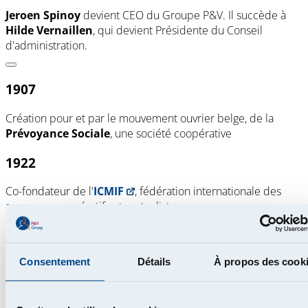
Jeroen Spinoy
devient CEO du Groupe P&V. Il succède à
Hilde Vernaillen
, qui devient Présidente du Conseil
d'administration.
1907
Création pour et par le mouvement ouvrier belge, de la
Prévoyance Sociale
, une société coopérative
1922
Co-fondateur de l'
ICMIF
, fédération internationale des
assureurs coopératifs et mutualistes
1993
Consentement
Détails
À propos des cook
Changement de nom en
P&V
(Prévoyance & Voorzorg)
2001