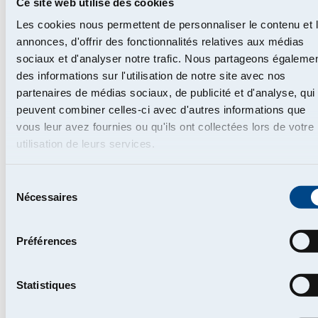
Ce site web utilise des cookies
Création du prestataire d'assistance
IMA Benelux
(en
Les cookies nous permettent de personnaliser le contenu et 
collaboration avec le Groupe IMA et Ethias)
annonces, d'offrir des fonctionnalités relatives aux médias
sociaux et d'analyser notre trafic. Nous partageons égaleme
2003
des informations sur l'utilisation de notre site avec nos
partenaires de médias sociaux, de publicité et d'analyse, qui
Acquisition de
Piette & Partners
peuvent combiner celles-ci avec d'autres informations que
vous leur avez fournies ou qu'ils ont collectées lors de votre
2004
utilisation de leurs services.
Création de
Vivium
(via l'acquisition de Zurich Assurance
Belgique)
Sélection
Nécessaires
du
2005
consentement
Création de la
Fondation P&V
Préférences
2007
Statistiques
Acquisition d'
ING Insurance Belgium
, intégration dans
Vivium