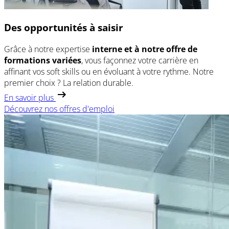
Des opportunités à saisir
Grâce à notre expertise
interne et à notre offre de
formations variées
, vous façonnez votre carrière en
affinant vos soft skills ou en évoluant à votre rythme. Notre
premier choix ? La relation durable.
En savoir plus
Découvrez nos offres d'emploi
(opens
in
a
new
window)