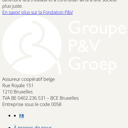
plus juste.
En savoir plus sur la Fondation P&V
(opens
in
a
new
window)
Assureur coopératif belge
Rue Royale 151
1210 Bruxelles
TVA BE 0402.236.531 – BCE Bruxelles
Entreprise sous le code 0058
NL
FR
À propos de nous