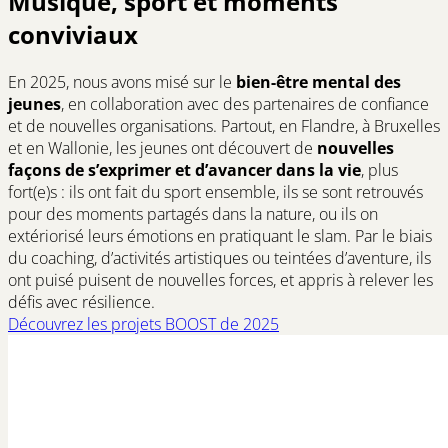
Musique, sport et moments
conviviaux
En 2025, nous avons misé sur le
bien-être mental des
jeunes
, en collaboration avec des partenaires de confiance
et de nouvelles organisations. Partout, en Flandre, à Bruxelles
et en Wallonie, les jeunes ont découvert de
nouvelles
façons de s’exprimer et d’avancer dans la vie
, plus
fort(e)s : ils ont fait du sport ensemble, ils se sont retrouvés
pour des moments partagés dans la nature, ou ils on
extériorisé leurs émotions en pratiquant le slam. Par le biais
du coaching, d’activités artistiques ou teintées d’aventure, ils
ont puisé puisent de nouvelles forces, et appris à relever les
défis avec résilience.
Découvrez les projets BOOST de 2025
(opens
in
a
new
window)