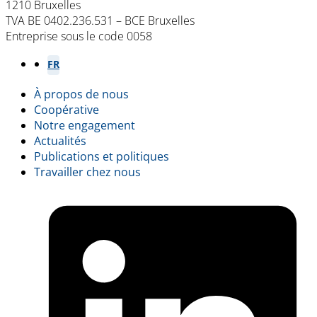
1210 Bruxelles
TVA BE 0402.236.531 – BCE Bruxelles
Entreprise sous le code 0058
NL
FR
À propos de nous
Footer
Coopérative
Notre engagement
menu
Actualités
Publications et politiques
Travailler chez nous
L
(
i
a