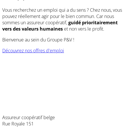
Vous recherchez un emploi qui a du sens ? Chez nous, vous
pouvez réellement agir pour le bien commun. Car nous
sommes un assureur coopératif,
guidé prioritairement
vers des valeurs humaines
et non vers le profit.
Bienvenue au sein du Groupe P&V !
Découvrez nos offres d'emploi
(opens
in
a
new
window)
Assureur coopératif belge
Rue Royale 151