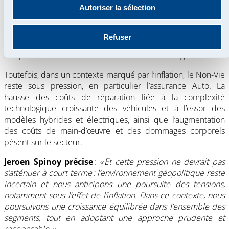
Autoriser la sélection
dans le domaine de la mobilité continue de se renforcer,
avec une part de marché en hausse dans le secteur de
l'assurance automobile. À l'heure actuelle, près d'un véhicule
Refuser
belge sur dix est assuré par le groupe, ce qui témoigne de
son positionnement solide et durable dans ce segment.
Toutefois, dans un contexte marqué par l’inflation, le Non-Vie
reste sous pression, en particulier l’assurance Auto. La
hausse des coûts de réparation liée à la complexité
technologique croissante des véhicules et à l’essor des
modèles hybrides et électriques, ainsi que l’augmentation
des coûts de main-d’œuvre et des dommages corporels
pèsent sur le secteur.
Jeroen Spinoy précise
:
« Et cette pression ne devrait pas
s’atténuer à court terme : l’environnement géopolitique reste
incertain et nous anticipons une poursuite des tensions,
notamment sous l’effet de l’inflation. Dans ce contexte, nous
poursuivons une croissance équilibrée dans l’ensemble des
segments, tout en adoptant une approche prudente et
responsable. »