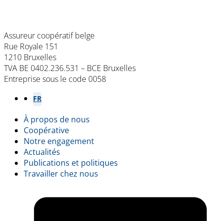
Assureur coopératif belge
Rue Royale 151
1210 Bruxelles
TVA BE 0402.236.531 – BCE Bruxelles
Entreprise sous le code 0058
NL
FR
À propos de nous
Footer
Coopérative
Notre engagement
menu
Actualités
Publications et politiques
Travailler chez nous
L
(
i