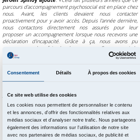
Jeroen
Spinoy ajoute
:
« Cela fait plusieurs années que ce
parcours d’accompagnement psychosocial est en place chez
nous. Avant, les clients devaient nous contacter
proactivement pour y avoir accès. Depuis l’année dernière,
nous contactons directement nos assurés pour leur
proposer un accompagnement lorsque nous recevons une
déclaration d’incapacité. Grâce à ça, nous avons pu
accompagner deux fois plus de personnes. Comme quoi, de
petites actions peuvent faire une grande différence. Nous
continuons donc à développer des trajets sur mesure, en
particulier dans les entreprises où les incapacités
Consentement
Détails
À propos des cookies
sont élevées. »
Le Groupe P&V est également convaincu que la prévention
joue un rôle essentiel. Dans cette optique, il a lancé
Ce site web utilise des cookies
l’application de santé gratuite VITY, en partenariat avec
Les cookies nous permettent de personnaliser le contenu
Cohezio, Multipharma et Solidaris. Celle-ci propose des
et les annonces, d'offrir des fonctionnalités relatives aux
exercices et des conseils pour mieux gérer le stress,
médias sociaux et d'analyser notre trafic. Nous partageons
améliorer le sommeil et adopter des habitudes de vie plus
également des informations sur l'utilisation de notre site
saines.
avec nos partenaires de médias sociaux, de publicité et